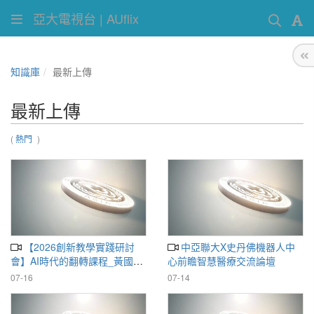
亞大電視台 | AUflix
知識庫
最新上傳
最新上傳
(
熱門
)
【2026創新教學實踐研討
中亞聯大X史丹佛機器人中
會】AI時代的翻轉課程_黃國楨
心前瞻智慧醫療交流論壇
講座教授_20260716
07-16
07-14