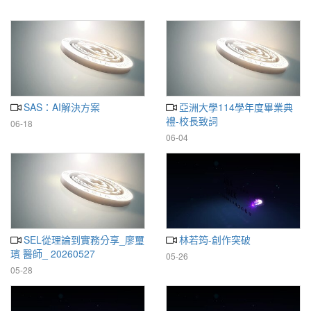
SAS：AI解決方案
亞洲大學114學年度畢業典
禮-校長致詞
06-18
06-04
SEL從理論到實務分享_廖璽
林若筠-創作突破
璸 醫師_ 20260527
05-26
05-28