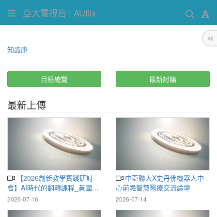
亞大電視台 | AUflix
知識庫
目錄總覽
最新討論
最新上傳
【2026創新教學實踐研討
中亞聯大X史丹佛機器人中
會】AI時代的翻轉課程_黃國楨
心前瞻智慧醫療交流論壇
講座教授_20260716
2026-07-16
2026-07-14