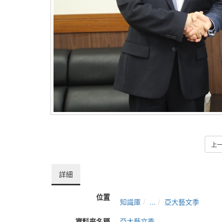
上
詳細
位置
知識庫
...
亞大藝文季
資料夾名稱
亞大藝文季