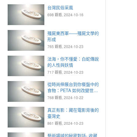
台灣民俗采風
698 觀看, 2024-10-16
殭屍東西軍——殭屍文學的
形成
765 觀看, 2024-10-23
法海，你不懂愛：白蛇傳說
的人性與妖情
717 觀看, 2024-10-23
從時尚伸展台到你餐盤中的
食物：PETA 如何改變世
界！
768 觀看, 2024-10-22
真正有影：藏在電影背後的
臺灣史
861 觀看, 2024-10-23
藝術場域的秘密對話- 收藏