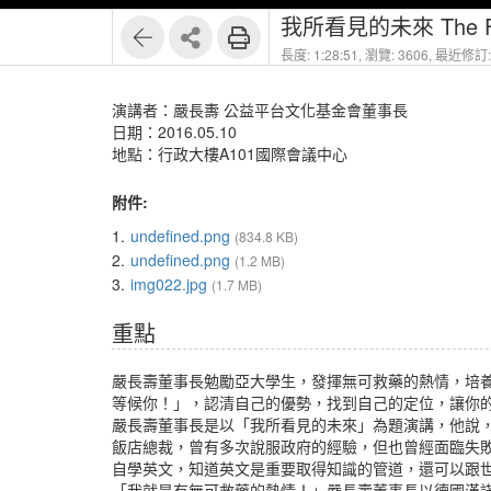
我所看見的未來 The Futu
長度: 1:28:51,
瀏覽: 3606,
最近修訂: 
演講者：嚴長夀 公益平台文化基金會董事長
日期：2016.05.10
地點：行政大樓A101國際會議中心
附件:
1.
undefined.png
(834.8 KB)
2.
undefined.png
(1.2 MB)
3.
img022.jpg
(1.7 MB)
重點
嚴長壽董事長勉勵亞大學生，發揮無可救藥的熱情，培
等候你！」，認清自己的優勢，找到自己的定位，讓你
嚴長壽董事長是以「我所看見的未來」為題演講，他說
飯店總裁，曾有多次說服政府的經驗，但也曾經面臨失
自學英文，知道英文是重要取得知識的管道，還可以跟
「我就是有無可救藥的熱情！」嚴長壽董事長以德國漢