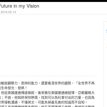
re in my Vision
2016-05-13
養敏銳觀察力、思辨的能力，還要看清世界的趨勢，「全世界不再
的生命發光、發熱！
，他從美國運通傳達做起，後來擔任美國運通總經理、亞都麗緻大
敗；不過，他始終保持熱情，找到可以為社會付出的力量，也因為
世界接軌溝通，不懂英文，可能失掉最先進的知識而不自知。
諾威工具母機機械展為例說，他在美國運通工作時，曾被指派聯絡