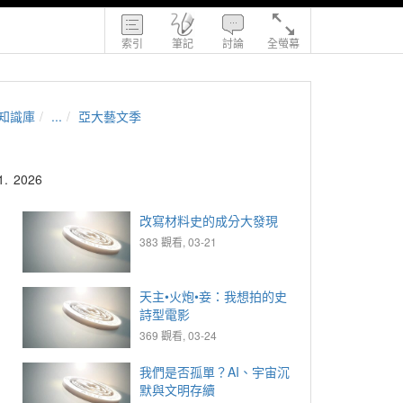
索引
筆記
討論
全螢幕
知識庫
...
亞大藝文季
1.
2026
改寫材料史的成分大發現
383 觀看, 03-21
天主•火炮•妾：我想拍的史
詩型電影
369 觀看, 03-24
我們是否孤單？AI、宇宙沉
默與文明存續