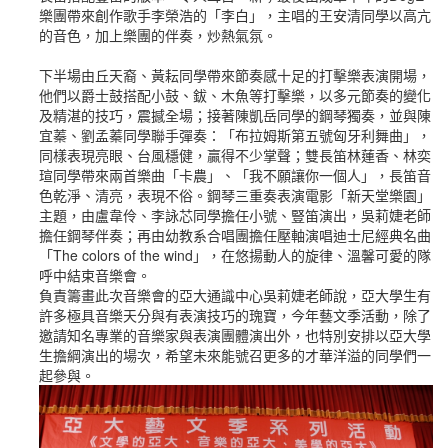
樂團帶來創作歌手李榮浩的「李白」，主唱的王安清同學以高亢
的音色，加上樂團的伴奏，炒熱氣氛。
下半場由丘天裔、黃耘同學帶來節奏感十足的打擊樂表演開場，
他們以爵士鼓搭配小鼓、鈸、木魚等打擊樂，以多元節奏的變化
及精湛的技巧，震撼全場；接著陳凱岳同學的鋼琴獨奏，並與陳
宜蓁、劉孟蓁同學聯手彈奏：「布拉姆斯第五號匈牙利舞曲」，
同樣表現亮眼、台風穩健，贏得不少掌聲；雙長笛林蓮香、林奕
瑄同學帶來兩首樂曲「卡農」、「我不願讓你一個人」，長笛音
色乾淨、清亮，表現不俗。鋼琴三重奏表演電影「新天堂樂園」
主題，由盧韋伶、李詠芯同學擔任小號、豎笛演出，吳莉婕老師
擔任鋼琴伴奏；再由幼教系合唱團擔任壓軸演唱迪士尼經典名曲
「The colors of the wind」，在悠揚動人的旋律、溫馨可愛的隊
呼中結束音樂會。
負責籌畫此次音樂會的亞大通識中心吳莉婕老師說，亞大學生有
許多極具音樂天分與有表演技巧的瑰寶，今年藝文季活動，除了
邀請知名專業的音樂家與表演團體演出外，也特別安排以亞大學
生擔綱演出的場次，希望未來能號召更多的才華洋溢的同學們一
起參與。