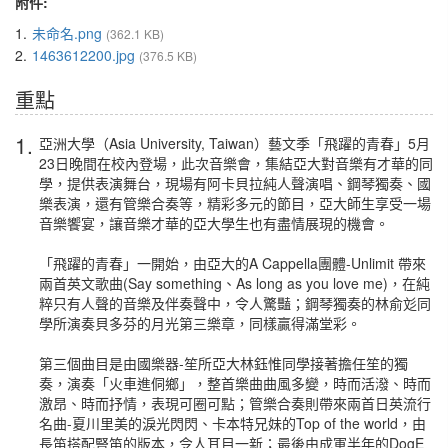
附件:
1.
未命名.png
(362.1 KB)
2.
1463612200.jpg
(376.5 KB)
重點
1.
亞洲大學（Asia University, Taiwan）藝文季「飛躍的青春」5月
23日晚間在校內登場，此次音樂會，集結亞大對音樂有才華的同
學，提供表演舞台，現場有阿卡貝拉純人聲演唱、鋼琴獨奏、國
樂表演，還有管樂合奏等，精彩多元的節目，亞大師生享受一場
音樂饗宴，讓音樂才華的亞大學生也有盡情展現的機會。
「飛躍的青春」一開始，由亞大的A Cappella團體-Unlimit 帶來
兩首英文歌曲(Say something、As long as you love me)，在純
粹只有人聲的音樂及伴奏聲中，令人驚豔；鋼琴獨奏的林俞彣同
學所演奏貝多芬的月光第三樂章，同樣贏得滿堂彩。
第三個曲目是由國樂器-笙所亞大林鈺惟同學接著擔任笙的獨
奏，演奏「火車進侗鄉」，整首樂曲曲風多變，時而活潑、時而
激昂、時而抒情，表現可圈可點；管樂合奏則帶來兩首日英流行
名曲-夏川里美的淚光閃閃、卡本特兄妹的Top of the world，由
長笛搭配豎笛的版本，令人耳目一新；最後由成軍半年的DogE