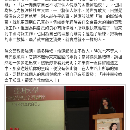
離」，「我一向要求自己不可把個人情感的困擾留過夜！」，也因
為把心力投注於社會大眾，一旦將個人縮小，將世界放大，自然覺
得沒有必要再執著，別人越在乎的事，越應該試著「啪」的斷然捨
棄，就能更回到自己真心。例如她年輕時曾在全台最大的律師事務
所工作，但因為與自己的良心有所悖離，所以很快就離職了；後來
到中國時報工作，也因為自己的理念而離開；經過了磨練，把執著
的東西放掉，痛苦就會隨之消失，就會成就不一樣的人。
陳文茜教授強調，很多時候，命運起伏由不得人，時光也不等人，
時光很脆弱，它禁不起你來來回回的辜負；當妳遇見黑暗時，請坦
然地一步步走出來，然後妳會看到光明；如果你一直停留隧道之
中，那麼逆境給你的黑暗，便沒有休止符。在人生路上所學的知
識，要轉化成個人的思想與態度，對自己有所啟發；「往往學校教
會了知識，卻沒有教你做人！」