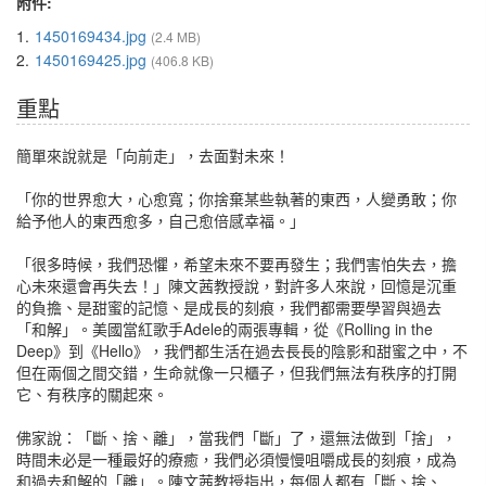
附件:
1.
1450169434.jpg
(2.4 MB)
2.
1450169425.jpg
(406.8 KB)
重點
簡單來說就是「向前走」，去面對未來！
「你的世界愈大，心愈寬；你捨棄某些執著的東西，人變勇敢；你
給予他人的東西愈多，自己愈倍感幸福。」
「很多時候，我們恐懼，希望未來不要再發生；我們害怕失去，擔
心未來還會再失去！」陳文茜教授說，對許多人來說，回憶是沉重
的負擔、是甜蜜的記憶、是成長的刻痕，我們都需要學習與過去
「和解」。美國當紅歌手Adele的兩張專輯，從《Rolling in the
Deep》到《Hello》，我們都生活在過去長長的陰影和甜蜜之中，不
但在兩個之間交錯，生命就像一只櫃子，但我們無法有秩序的打開
它、有秩序的關起來。
佛家說：「斷、捨、離」，當我們「斷」了，還無法做到「捨」，
時間未必是一種最好的療癒，我們必須慢慢咀嚼成長的刻痕，成為
和過去和解的「離」。陳文茜教授指出，每個人都有「斷、捨、