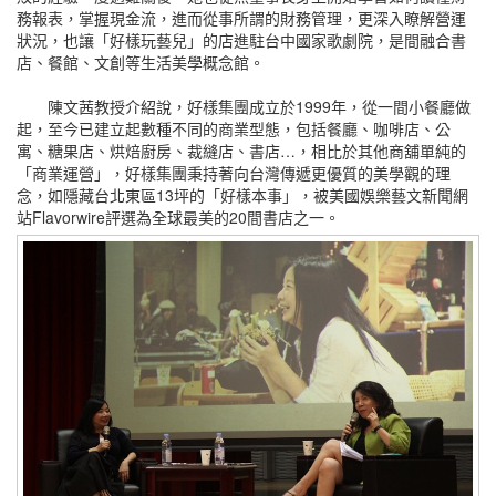
務報表，掌握現金流，進而從事所謂的財務管理，更深入瞭解營運
狀況，也讓「好樣玩藝兒」的店進駐台中國家歌劇院，是間融合書
店、餐館、文創等生活美學概念館。
陳文茜教授介紹說，好樣集團成立於1999年，從一間小餐廳做
起，至今已建立起數種不同的商業型態，包括餐廳、咖啡店、公
寓、糖果店、烘焙廚房、裁縫店、書店…，相比於其他商舖單純的
「商業運營」，好樣集團秉持著向台灣傳遞更優質的美學觀的理
念，如隱藏台北東區13坪的「好樣本事」，被美國娛樂藝文新聞網
站Flavorwire評選為全球最美的20間書店之一。