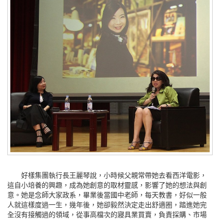
好樣集團執行長王麗琴說，小時候父親常帶她去看西洋電影，
這自小培養的興趣，成為她創意的取材靈感，影響了她的想法與創
意。她是念師大家政系，畢業後當國中老師，每天教書，好似一般
人就這樣度過一生，幾年後，她卻毅然決定走出舒適圈，踏進她完
全沒有接觸過的領域，從事高檔次的寢具業買賣，負責採購、市場