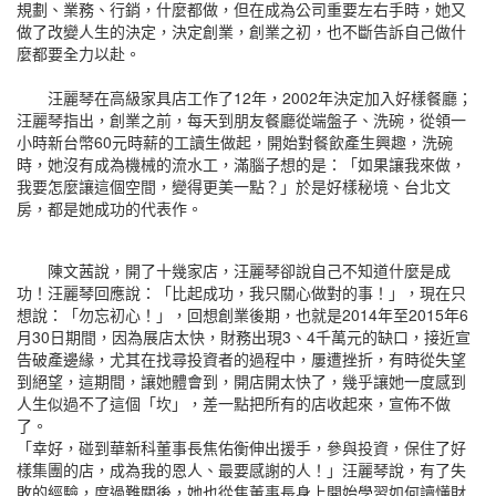
規劃、業務、行銷，什麼都做，但在成為公司重要左右手時，她又
做了改變人生的決定，決定創業，創業之初，也不斷告訴自己做什
麼都要全力以赴。
汪麗琴在高級家具店工作了12年，2002年決定加入好樣餐廳；
汪麗琴指出，創業之前，每天到朋友餐廳從端盤子、洗碗，從領一
小時新台幣60元時薪的工讀生做起，開始對餐飲產生興趣，洗碗
時，她沒有成為機械的流水工，滿腦子想的是：「如果讓我來做，
我要怎麼讓這個空間，變得更美一點？」於是好樣秘境、台北文
房，都是她成功的代表作。
陳文茜說，開了十幾家店，汪麗琴卻說自己不知道什麼是成
功！汪麗琴回應說：「比起成功，我只關心做對的事！」，現在只
想說：「勿忘初心！」，回想創業後期，也就是2014年至2015年6
月30日期間，因為展店太快，財務出現3、4千萬元的缺口，接近宣
告破產邊緣，尤其在找尋投資者的過程中，屢遭挫折，有時從失望
到絕望，這期間，讓她體會到，開店開太快了，幾乎讓她一度感到
人生似過不了這個「坎」，差一點把所有的店收起來，宣佈不做
了。
「幸好，碰到華新科董事長焦佑衡伸出援手，參與投資，保住了好
樣集團的店，成為我的恩人、最要感謝的人！」汪麗琴說，有了失
敗的經驗，度過難關後，她也從焦董事長身上開始學習如何讀懂財