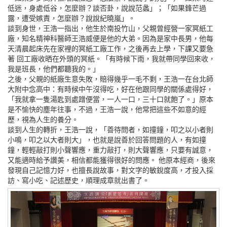
低迷，身處低谷，怎麼辦？談否卦，說說范蠡」；「如果鋒芒過
露，遭受嫉責，怎麼辦？說說紀曉嵐」。
談到身世，王浩一指出，他生於南投竹山，父親曾經營一家冥紙工
廠，知名精神科醫師王浩威便是他的大弟。因為是家中長男，他每
天清晨起床先在家裡的冥紙工廠工作，之後再去上學，下課又要急
著 回工廠收晒在外頭的冥紙。「有時候下雨，我就帶同學回來收，
我是班長，他們都聽我的。」
之後，父親的紙廠生意失敗，賠得幾乎一毛不剩，王浩一在台北師
大附中念高中：有時候中午沒得吃，好在他跟同學的關係處得好，
「我就拿一隻湯匙到處蹭便當，一人一口，三十口就飽了。」原本
是不愉快的塵年往事，不過，王浩一說，他常把這些不如意的經
歷，視為人生的養分。
談到人生的轉折，王浩一說，「善待問者，如撞鐘，叩之以小者則
小鳴，叩之以大者則大」，也就是說善於回答問題的人，有如撞
鐘，輕輕敲打則小聲響應，重力敲打，則大聲響應，只要有誠意，
又能適時給予讚美，相信都能獲得很好的問應。 他原本經商，後來
發現自己記憶力好，也擅長說故事，對文字的敏銳度高，才投入採
訪、寫小吃、記述歷史，順理成章就出書了。