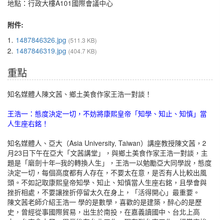
地點：行政大樓A101國際會議中心
附件:
1.
1487846326.jpg
(511.3 KB)
2.
1487846319.jpg
(404.7 KB)
重點
知名媒體人陳文茜、鄉土美食作家王浩一對談！
王浩一：態度決定一切，不妨將康熙皇帝「知學、知止、知慎」當
人生座右銘！
知名媒體人、亞大（Asia University, Taiwan）講座教授陳文茜，2
月23日下午在亞大「文茜講堂」，與鄉土美食作家王浩一對談，主
題是「磨劍十年─我的轉換人生」，王浩一以勉勵亞大同學說，態度
決定一切，每個高度都有人存在，不要太在意，是否有人比較出風
頭。不如記取康熙皇帝知學、知止、知慎當人生座右銘，且學會與
挫折相處，不要讓挫折停留太久在身上，「活得開心」最重要。
陳文茜老師介紹王浩一 學的是數學，喜歡的是建築，醉心的是歷
史，曾經從事國際貿易，出生於南投，在嘉義讀國中、台北上高