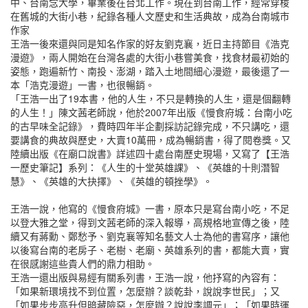
中、台南念大學，畢業後在台北工作。現在到台南工作，經常穿梭
在舊城的大街小巷，紀錄各種人文歷史和生活典故，成為台南城市
作家
王浩一後來還與同是知名作家的好友劉克襄，近日主持節目《浩克
漫遊》，兩人開始在台灣各處的大街小巷嘗美食，找食材最初始的
姿態，跑遍新竹、南投、澎湖，踏入土地間細心漫遊，最後還了一
本「浩克漫遊」一書，也很暢銷。
「王浩一出了19本書，他的人生，不只是轉換的人生，還是個翻轉
的人生！」陳文茜老師說，他於2007年出版《慢食府城：台南小吃
的古早味全記錄》，費時四年半企劃採訪記錄完成，不只講吃，還
要講食的典故與歷史，大賣10萬冊，成為暢銷書，得了閱卷獎。又
陸續出版《在廟口說書》詳述四十處台南歷史現場，又寫了【王浩
一歷史筆記】系列：《人生的十堂英雄課》、《英雄的十則潛智
慧》、《英雄的大抉擇》、《英雄的頓挫學》。
王浩一說，他寫的《慢食府城》一書，原本只是寫台南小吃，不足
以登大雅之堂，得到文茜老師的深入報導，高規格地宣傳之後，陸
續又有蔣勳、鄭愁予、劉克襄等知名藝文人士為他的書寫序，讓他
以後寫台南的老房子、老樹、老廟、英雄系列的書，都能大賣，實
在很感謝這些貴人們的鼎力相助。
王浩一還出版與易經有關系列書，王浩一說，他抒寫的內容有：
「如果新環境找不到位置，怎麼辦？談乾卦，說說李世民」；又
「如果步步高升但暗藏險惡，怎麼辦？說說李調元」；「如果時運