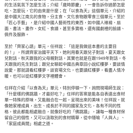
的生活氣氛下怎麼生活；介紹「歲時節慶」，一會告訴你過節怎麼
吃、怎麼玩，它的由來是什麼；在「以食為天」這個單元，介紹的
是中國大江南北的食物，分主食、文化食物跟零食三個單元。至於
「匠心手藝」，是介紹中國人藝術性的東西，如中國人裱褙、扇
面、書法、畫作、女紅、食譜，甚至多寶格，還有國劇裡的臉譜、
佩件及服飾。
至於「齊家心語」單元，任祥說：「這是我做這本書的主要目
的！」，所謂齊家治國平天下，她利用春天跟兒子對話，夏天跟女
兒對話，秋天跟我的父母親對話，其實也就是在跟1949年對話，冬
天跟我的先生對話；跟兒女聊起中國古典章回小說紅樓夢，要談情
說愛，那就請看紅樓夢，談官場文化，也要讀紅樓夢，看盡人情冷
暖，也可以從紅樓夢文字裡體會。
任祥在介紹「以食為天」單元，特別停頓一下，詢問現場師生說：
「什麼樣的佛跳牆，才最好吃？」任祥的答案是能各自表達出食材
單一特殊的原味，又能融合在一起，呈現出來的美味！任祥說，就
像她家裡成員，出生、成長於不同的國家及文化，各有不同的性
格，彼此都能相處融合，就像好吃的「佛跳牆」，讓每一種食材保
留自己的個性，又可以汲取別的食材精華，從中隱喻「人與人」、
「家庭成員間」相處之道。