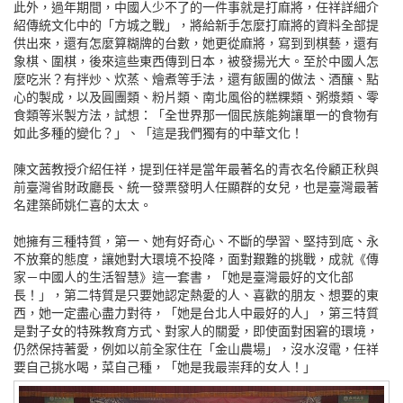
此外，過年期間，中國人少不了的一件事就是打麻將，任祥詳細介
紹傳統文化中的「方城之戰」，將給新手怎麼打麻將的資料全部提
供出來，還有怎麼算糊牌的台數，她更從麻將，寫到到棋藝，還有
象棋、圍棋，後來這些東西傳到日本，被發揚光大。至於中國人怎
麼吃米？有拌炒、炊蒸、燴煮等手法，還有飯團的做法、酒釀、點
心的製成，以及圓團類、粉片類、南北風俗的糕粿類、粥漿類、零
食類等米製方法，試想：「全世界那一個民族能夠讓單一的食物有
如此多種的變化？」、「這是我們獨有的中華文化！
陳文茜教授介紹任祥，提到任祥是當年最著名的青衣名伶顧正秋與
前臺灣省財政廳長、統一發票發明人任顯群的女兒，也是臺灣最著
名建築師姚仁喜的太太。
她擁有三種特質，第一、她有好奇心、不斷的學習、堅持到底、永
不放棄的態度，讓她對大環境不投降，面對艱難的挑戰，成就《傳
家－中國人的生活智慧》這一套書，「她是臺灣最好的文化部
長！」，第二特質是只要她認定熱愛的人、喜歡的朋友、想要的東
西，她一定盡心盡力對待，「她是台北人中最好的人」，第三特質
是對子女的特殊教育方式、對家人的關愛，即使面對困窘的環境，
仍然保持著愛，例如以前全家住在「金山農場」，沒水沒電，任祥
要自己挑水喝，菜自己種，「她是我最崇拜的女人！」