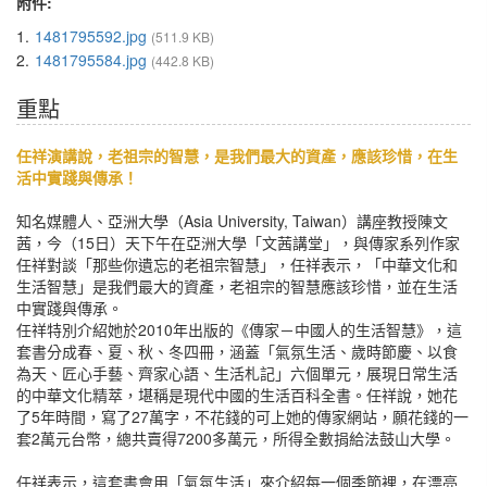
附件:
1.
1481795592.jpg
(511.9 KB)
2.
1481795584.jpg
(442.8 KB)
重點
任祥演講說，老祖宗的智慧，是我們最大的資產，應該珍惜，在生
活中實踐與傳承！
知名媒體人、亞洲大學（Asia University, Taiwan）講座教授陳文
茜，今（15日）天下午在亞洲大學「文茜講堂」，與傳家系列作家
任祥對談「那些你遺忘的老祖宗智慧」，任祥表示，「中華文化和
生活智慧」是我們最大的資產，老祖宗的智慧應該珍惜，並在生活
中實踐與傳承。
任祥特別介紹她於2010年出版的《傳家－中國人的生活智慧》，這
套書分成春、夏、秋、冬四冊，涵蓋「氣氛生活、歲時節慶、以食
為天、匠心手藝、齊家心語、生活札記」六個單元，展現日常生活
的中華文化精萃，堪稱是現代中國的生活百科全書。任祥說，她花
了5年時間，寫了27萬字，不花錢的可上她的傳家網站，願花錢的一
套2萬元台幣，總共賣得7200多萬元，所得全數捐給法鼓山大學。
任祥表示，這套書會用「氣氛生活」來介紹每一個季節裡，在漂亮