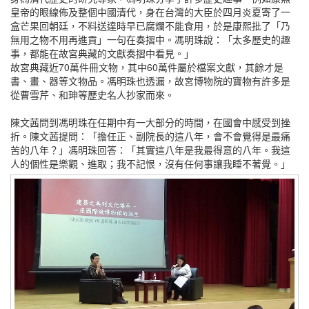
皇帝的眼線佈及整個中國清代，身在台灣的大臣於四月炎夏寄了一
盒芒果回朝廷，不料送達時早已腐爛不能食用，於是康熙批了「乃
無用之物不用再進貢」一句在奏摺中。馮明珠說：「太多歷史的趣
事，都能在故宮典藏的文獻奏摺中看見。」
故宮典藏近70萬件冊文物，其中60萬件屬於檔案文獻，其餘才是
書、畫、器等文物品。馮明珠也透漏，故宮博物院的寶物有許多是
從曹雪芹、和珅等歷史名人抄家而來。
陳文茜問到馮明珠在任期中有一大部分的時間，在國會中感受到挫
折。陳文茜提問：「擔任正、副院長的這八年，會不會覺得是最痛
苦的八年？」馮明珠回答：「其實這八年是我最得意的八年。我這
人的個性是樂觀、進取；我不記恨，沒有任何事讓我睡不著覺。」