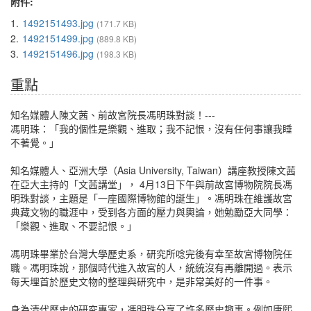
附件:
1.
1492151493.jpg
(171.7 KB)
2.
1492151499.jpg
(889.8 KB)
3.
1492151496.jpg
(198.3 KB)
重點
知名媒體人陳文茜、前故宮院長馮明珠對談！---
馮明珠：「我的個性是樂觀、進取；我不記恨，沒有任何事讓我睡
不著覺。」
知名媒體人、亞洲大學（Asia University, Taiwan）講座教授陳文茜
在亞大主持的「文茜講堂」， 4月13日下午與前故宮博物院院長馮
明珠對談，主題是「一座國際博物館的誕生」。馮明珠在維護故宮
典藏文物的職涯中，受到各方面的壓力與輿論，她勉勵亞大同學：
「樂觀、進取、不要記恨。」
馮明珠畢業於台灣大學歷史系，研究所唸完後有幸至故宮博物院任
職。馮明珠說，那個時代進入故宮的人，統統沒有再離開過。表示
每天埋首於歷史文物的整理與研究中，是非常美好的一件事。
身為清代歷史的研究專家，馮明珠分享了許多歷史趣事。例如康熙