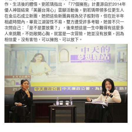
作、生活後的體悟。劉若瑀指出，「77個擁抱」計畫源自於2014年
優人神鼓結束「美麗台灣心」雲腳活動後，劉若瑀帶領多位更生人
在金瓜石成立新團，她把這些新團員視為兒子般對待，但在近半年
相處時間內，畢竟江湖習性不易，雙方遭受許多考驗，她曾不只一
次問自己：「是不是要放棄？」，後來想這是一生中難得有這麼多
人來挑戰，不妨敞開心胸，就當是一次冒險，她並沒有放棄，因為
相信愛，沒有害怕，可以擁抱、可以放下。