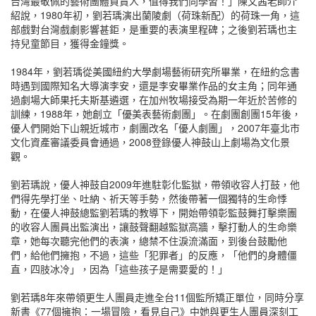
台灣最敬佩的藝術團體負責人，值得我們向學習！」陳文茜老師介
紹說，1980年初，劉若瑀演出蘭陵劇（荷珠新配）的荷珠一角，這
部戲對台灣戲劇影響甚鉅，是重要的表演里程碑；之後劉若瑀也主
持兒童節目，獲得金鐘獎。
1984年，劉若瑀從美國紐約大學劇場藝術研究所畢業，在紐約念書
時遇到國際知名大導演李安，還是李安畢業作品的女主角；同年通
過劇場大師果托夫斯基遴選，在加州牧場接受為期一年近於苦修的
訓練，1988年，她創立「優美表藝術劇團」。在劇團創團15年後，
優人們開始下山親近城市，劇團改名「優人劇團」，2007年臺北市
文化資產審議委員會通過，2008登錄優人神鼓山上劇場為文化景
觀。
劉若瑀說，優人神鼓自2009年進駐彰化監獄，帶領收容人打鼓，他
們得先學打坐、吐納、祈天等手勢，然後帶著一個獨特的生命悸
動，在優人神鼓總監劉若瑀的教導下，開始帶領彰監鼓舞打擊樂團
的收容人團員出監演出，讓鼓聲翻越監獄高牆，擊打動人的生命樂
章，她每次聽完他們的表演，總禁不住淚流滿面，到後台鼓勵他
們，給他們擁抱，不過，這些「犯罪者」的反應，「他們的身體僵
直，四肢冰冷」，因為「這些孩子是需要愛的！」
劉若瑀8年來帶領更生人團員走進全台11個監所矯正單位，同時分享
新書《77個擁抱：一場冒險，看見自己》中她與更生人團員深刻工