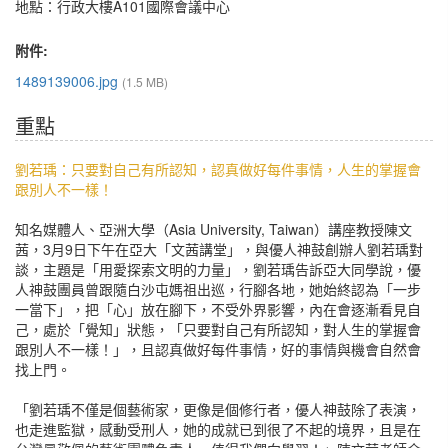
地點：行政大樓A101國際會議中心
附件:
1489139006.jpg
(1.5 MB)
重點
劉若瑀：只要對自己有所認知，認真做好每件事情，人生的掌握會
跟別人不一樣！
知名媒體人、亞洲大學（Asia University, Taiwan）講座教授陳文
茜，3月9日下午在亞大「文茜講堂」，與優人神鼓創辦人劉若瑀對
談，主題是「用愛探索文明的力量」，劉若瑀告訴亞大同學說，優
人神鼓團員曾跟隨白沙屯媽祖出巡，行腳各地，她始終認為「一步
一當下」，把「心」放在腳下，不受外界影響，內在會逐漸看見自
己，處於「覺知」狀態，「只要對自己有所認知，對人生的掌握會
跟別人不一樣！」，且認真做好每件事情，好的事情與機會自然會
找上門。
「劉若瑀不僅是個藝術家，更像是個修行者，優人神鼓除了表演，
也走進監獄，感動受刑人，她的成就已到很了不起的境界，且是在